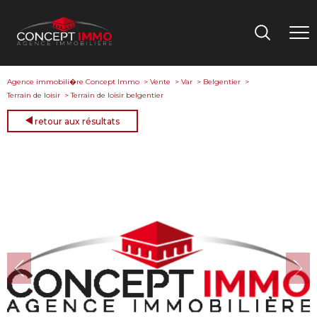
Agence immobili�re Concept Immo
Vente
Var
Belgentier
Terrain de loisir
Terrain de loisir belgentier
retour aux résultats