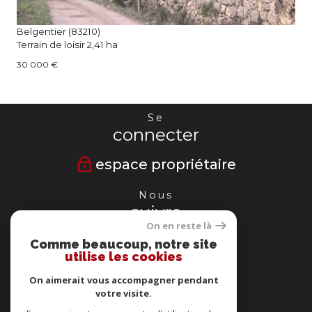
Belgentier (83210)
Terrain de loisir 2,41 ha
30 000 €
Se
connecter
espace propriétaire
Nous
suivre
On en reste là
Comme beaucoup, notre site
utilise les cookies
Nous
On aimerait vous accompagner pendant
adhérons
votre visite.