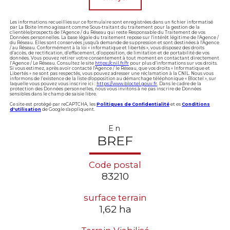
Les informations recueillies sur ce formulaire sont enregistrées dans un fichier informatisé
par La Boite Immo agissant comme Sous-traitant du traitement pour la gestion de la
clientèle/prospects de l'Agence / du Réseau qui reste Responsable du Traitement de vos
Données personnelles. La base légale du traitement repose sur l'intérêt légitime de l'Agence /
du Réseau. Elles sont conservées jusqu'à demande de suppression et sont destinées à l'Agence
/ au Réseau. Conformément à la loi « informatique et libertés », vous disposez des droits
d’accès, de rectification, d’effacement, d’opposition, de limitation et de portabilité de vos
données. Vous pouvez retirer votre consentement à tout moment en contactant directement
l’Agence / Le Réseau. Consultez le site
https://cnil.fr/fr
pour plus d’informations sur vos droits.
Si vous estimez, après avoir contacté l'Agence / le Réseau, que vos droits « Informatique et
Libertés » ne sont pas respectés, vous pouvez adresser une réclamation à la CNIL. Nous vous
informons de l’existence de la liste d'opposition au démarchage téléphonique « Bloctel », sur
laquelle vous pouvez vous inscrire ici :
https://www.bloctel.gouv.fr
. Dans le cadre de la
protection des Données personnelles, nous vous invitons à ne pas inscrire de Données
sensibles dans le champ de saisie libre.
Ce site est protégé par reCAPTCHA, les
Politiques de Confidentialité
et es
Conditions
d'utilisation
de Google s'appliquent.
En
BREF
Code postal
83210
surface terrain
1,62 ha