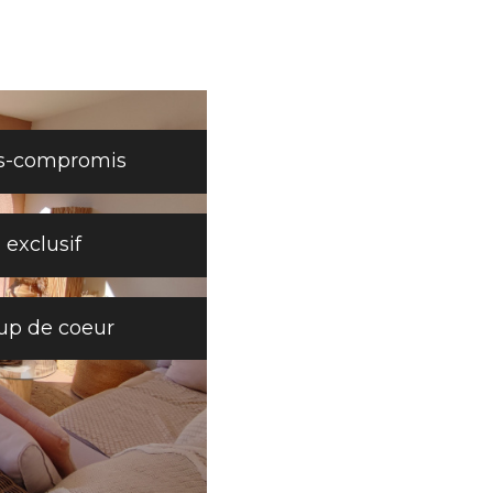
s-compromis
exclusif
up de coeur