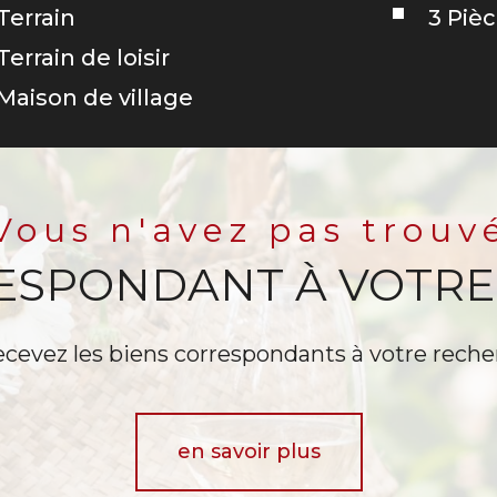
Terrain
3 Piè
Terrain de loisir
Maison de village
Vous n'avez pas trouv
RESPONDANT À VOTRE
ecevez les biens correspondants à votre reche
en savoir plus