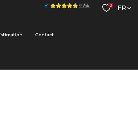
Langu
0
FR
Estimation
Contact