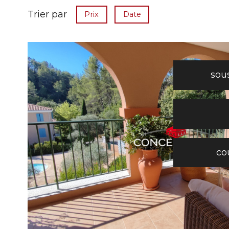
Trier par
Prix
Date
sou
voir le
bien
co