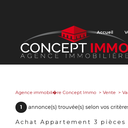
Accueil
V
Maisons & 
Appartem
Terrains
Immobilie
Agence immobili�re Concept Immo
Vente
Va
1
annonce(s) trouvée(s) selon vos critère
Achat Appartement 3 pièces