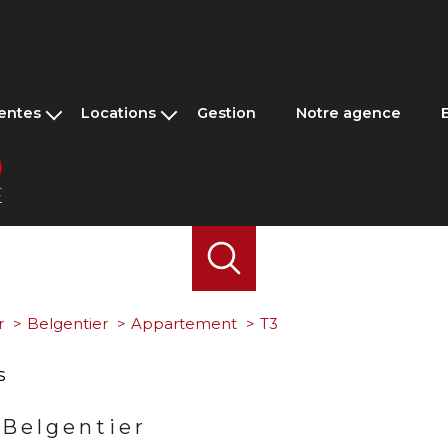
entes
Locations
Gestion
Notre agence
villas
Maisons & villas
ents
Appartements
Studios
r Professionnel
r
Belgentier
Appartement
T3
s
 Belgentier