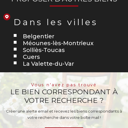
Dans les villes
Belgentier
Méounes-lès-Montrieux
Solliès-Toucas
Cuers
La Valette-du-Var
Vous n'avez pas trouvé
LE BIEN CORRESPONDANT À
VOTRE RECHERCHE ?
Créer une alerte email et recevez les biens correspondants à
votre recherche dans votre boîte mail !