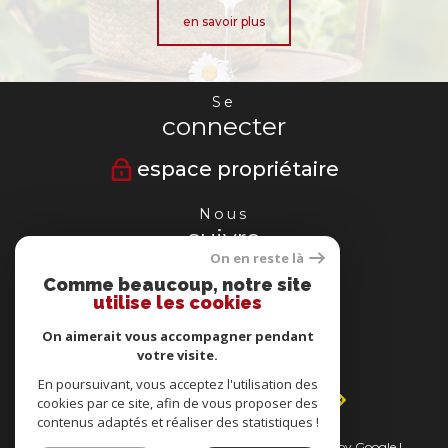
en savoir plus
Se
connecter
espace propriétaire
Nous
suivre
On en reste là
Comme beaucoup, notre site
utilise les cookies
Nous
On aimerait vous accompagner pendant
adhérons
votre visite.
En poursuivant, vous acceptez l'utilisation des
cookies par ce site, afin de vous proposer des
contenus adaptés et réaliser des statistiques !
© 2026 | Tous droits réservés | Traduction powered by Google |