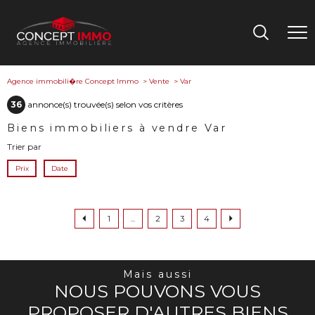
Agence immobili�re Concept Immo
Vente
Var
36
annonce(s) trouvée(s) selon vos critères
Biens immobiliers à vendre Var
Trier par
Prix
Date
1
...
2
3
4
Mais aussi
NOUS POUVONS VOUS
PROPOSER D'AUTRES BIENS