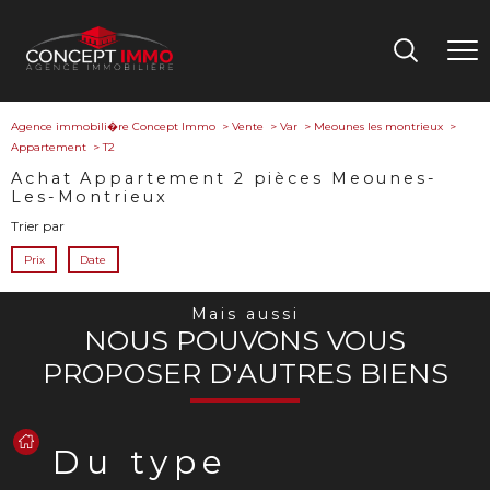
Agence immobili�re Concept Immo
Vente
Var
Meounes les montrieux
Appartement
T2
Achat Appartement 2 pièces Meounes-
Les-Montrieux
Trier par
Prix
Date
Mais aussi
NOUS POUVONS VOUS
PROPOSER D'AUTRES BIENS
Du type