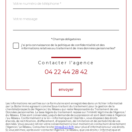
*
Message
Fieldset
*
par
défaut
Validation
* Champs obligatoires
j'ai pris connaissance de la politique de confidentialité et des
informations relatives au traitement de mes données personnelles*
Contacter l'agence
04 22 44 28 42
Validation
envoyer
Les informations recueillies sur ce formulaire sont enregistrées dans un fichier informatisé
par La Boite Immo agissant comme Sous-traitant du traitement pour la gestion de la
clientèle/prospects de l'Agence / du Réseau qui reste Responsable du Traitement de vos
Données personnelles. La base légale du traitement repose sur l'intérêt légitime de l'Agence /
du Réseau. Elles sont conservées jusqu'à demande de suppression et sont destinées à l'Agence
/ au Réseau. Conformément à la loi « informatique et libertés », vous disposez des droits
d’accès, de rectification, d’effacement, d’opposition, de limitation et de portabilité de vos
données. Vous pouvez retirer votre consentement à tout moment en contactant directement
l’Agence / Le Réseau. Consultez le site
https://cnil.fr/fr
pour plus d’informations sur vos droits.
Si vous estimez, après avoir contacté l'Agence / le Réseau, que vos droits « Informatique et