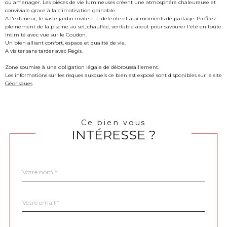
ou amenager. Les piéces de vie lumineuses créent une atmosphére chaleureuse et
conviviale grace à la climatisation gainable.
A l'exterieur, le vaste jardin invite à la détente et aux moments de partage. Profitez
pleinement de la piscine au sel, chauffée, veritable atout pour savourer l'été en toute
intimité avec vue sur le Coudon.
Un bien alliant confort, espace et qualité de vie.
A visiter sans tarder avec Regis.
Zone soumise à une obligation légale de débroussaillement.
Les informations sur les risques auxquels ce bien est exposé sont disponibles sur le site
Géorisques
Ce bien vous
INTÉRESSE ?
Nom
Fieldset
*
par
défaut
email
*
Téléphone