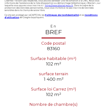
Libertés » ne sont pas respectés, vous pouvez adresser une réclamation à la CNIL. Nous vous
informons de l’existence de la liste d'opposition au démarchage téléphonique « Bloctel », sur
laquelle vous pouvez vous inscrire ici :
https://www.bloctel.gouv.fr
. Dans le cadre de la
protection des Données personnelles, nous vous invitons à ne pas inscrire de Données
sensibles dans le champ de saisie libre.
Ce site est protégé par reCAPTCHA, les
Politiques de Confidentialité
et es
Conditions
d'utilisation
de Google s'appliquent.
En
BREF
Code postal
83160
Surface habitable (m²)
102 m²
surface terrain
1 400 m²
Surface loi Carrez (m²)
102 m²
Nombre de chambre(s)