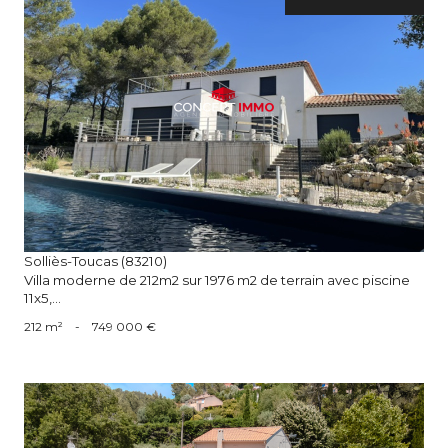
voir le bien
Solliès-Toucas (83210)
Villa moderne de 212m2 sur 1976 m2 de terrain avec piscine
11x5,...
212 m²
-
749 000 €