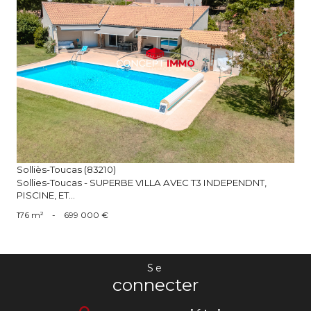
voir le bien
Solliès-Toucas (83210)
Sollies-Toucas - SUPERBE VILLA AVEC T3 INDEPENDNT,
PISCINE, ET...
176 m²
-
699 000 €
Se
connecter