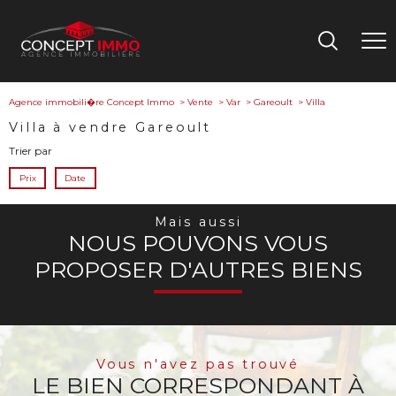
Agence immobili�re Concept Immo
Vente
Var
Gareoult
Villa
Villa à vendre Gareoult
Trier par
Prix
Date
Mais aussi
NOUS POUVONS VOUS
PROPOSER D'AUTRES BIENS
Vous n'avez pas trouvé
LE BIEN CORRESPONDANT À