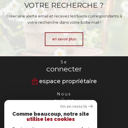
VOTRE RECHERCHE ?
Créer une alerte email et recevez les biens correspondants à
votre recherche dans votre boîte mail !
en savoir plus
Se
connecter
espace propriétaire
Nous
suivre
On en reste là
Comme beaucoup, notre site
utilise les cookies
Nous