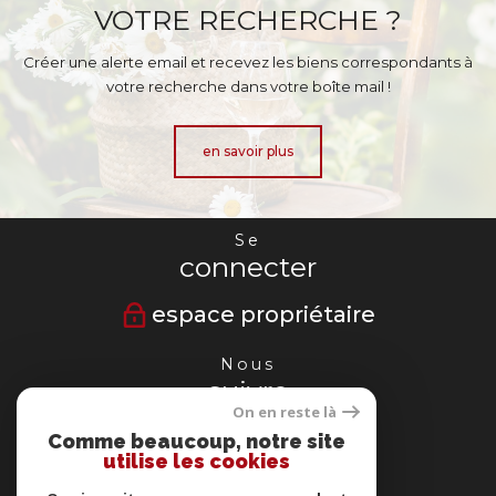
VOTRE RECHERCHE ?
Créer une alerte email et recevez les biens correspondants à
votre recherche dans votre boîte mail !
en savoir plus
Se
connecter
espace propriétaire
Nous
suivre
On en reste là
Comme beaucoup, notre site
utilise les cookies
Nous