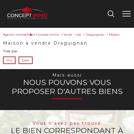
Agence immobili�re Concept Immo
Vente
Var
Draguignan
Maison
Maison à vendre Draguignan
Trier par
Prix
Date
Mais aussi
NOUS POUVONS VOUS
PROPOSER D'AUTRES BIENS
Vous n'avez pas trouvé
LE BIEN CORRESPONDANT À