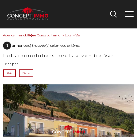
Agence immobili�re Concept Immo
Lots
Var
1
annonce(s) trouvée(s) selon vos critères
Lots immobiliers neufs à vendre Var
Trier par
Prix
Date
voir le