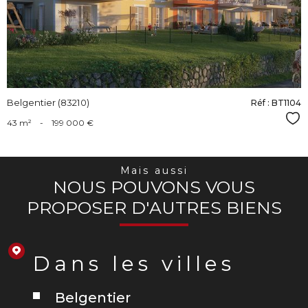
bien
Belgentier (83210)
Réf : BT1104
Sél
43 m²
-
199 000 €
Mais aussi
NOUS POUVONS VOUS
PROPOSER D'AUTRES BIENS
Dans les villes
Belgentier