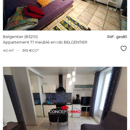
Belgentier (83210)
Réf : ges85
Appartement T1 meublé en rdc BELGENTIER
Sél
40 m²
-
395 €
CC*
voir le
bien