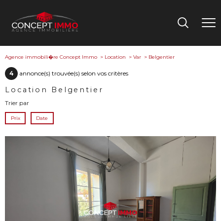
Agence immobili�re Concept Immo
Location
Var
Belgentier
4
annonce(s) trouvée(s) selon vos critères
Location Belgentier
Trier par
Prix
Date
voir le