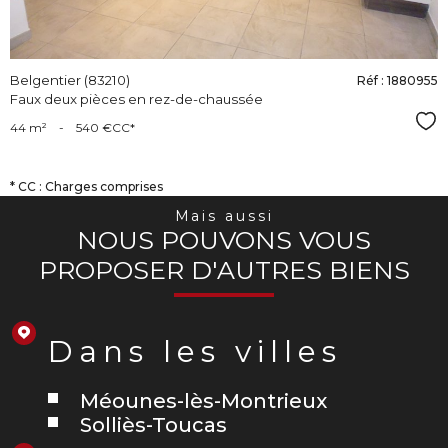
Belgentier (83210)
Réf : 1880955
Faux deux pièces en rez-de-chaussée
Sél
44 m²
-
540 €
CC*
* CC : Charges comprises
Mais aussi
NOUS POUVONS VOUS
PROPOSER D'AUTRES BIENS
Dans les villes
Méounes-lès-Montrieux
Solliès-Toucas