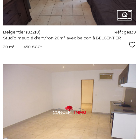
Belgentier (83210)
Réf : ges39
Studio meublé d'environ 20m² avec balcon à BELGENTIER
Sél
20 m²
-
450 €
CC*
voir le
bien