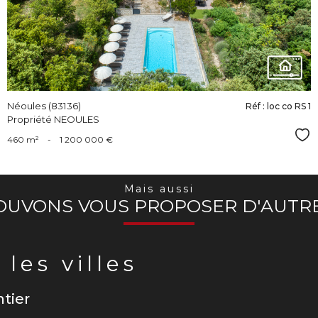
bien
Néoules (83136)
Réf : loc co RS 1
Propriété NEOULES
Sél
460 m²
-
1 200 000 €
Mais aussi
OUVONS VOUS PROPOSER D'AUTRE
les villes
tier