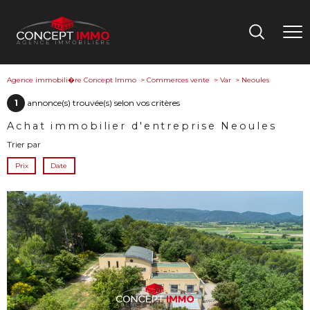
Agence immobili�re Concept Immo
Commerces vente
Var
Neoules
1
annonce(s) trouvée(s) selon vos critères
Achat immobilier d'entreprise Neoules
Trier par
Prix
Date
voir le