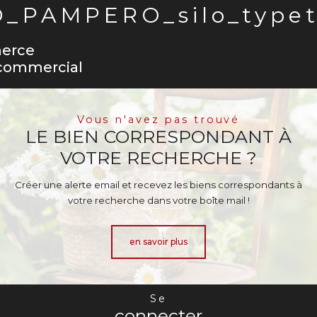
_PAMPERO_silo_typet
erce
 commercial
Vous n'avez pas trouvé
LE BIEN CORRESPONDANT À
VOTRE RECHERCHE ?
Créer une alerte email et recevez les biens correspondants à
votre recherche dans votre boîte mail !
en savoir plus
Se
connecter